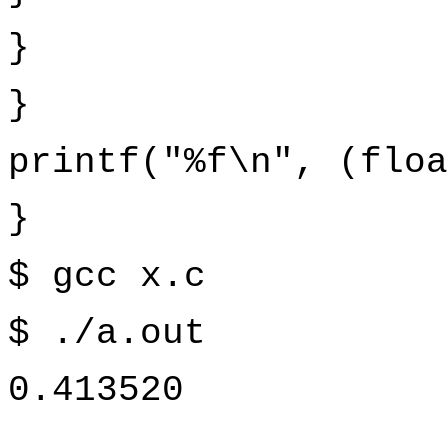
}
}
printf("%f\n", (floa
}
$ gcc x.c
$ ./a.out
0.413520