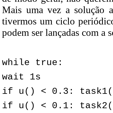
Mais uma vez a solução a
tivermos um ciclo periódic
podem ser lançadas com a s
while true:
wait 1s
if u() < 0.3: task1(
if u() < 0.1: task2(