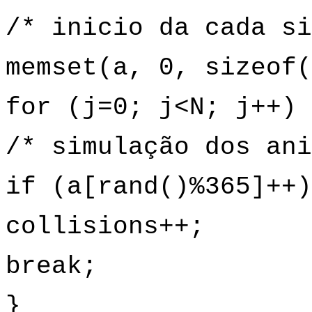
/* inicio da cada si
memset(a, 0, sizeof(
for (j=0; j<N; j++) 
/* simulação dos ani
if (a[rand()%365]++)
collisions++;
break;
}