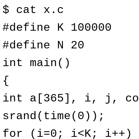
$ cat x.c
#define K 100000
#define N 20
int main()
{
int a[365], i, j, co
srand(time(0));
for (i=0; i<K; i++) 